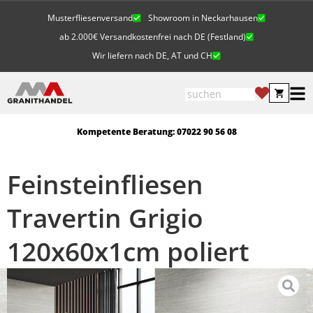
Musterfliesenversand
Showroom in Neckarhausen
ab 2.000€ Versandkostenfrei nach DE (Festland)
Wir liefern nach DE, AT und CH
Kompetente Beratung: 07022 90 56 08
Feinsteinfliesen
Travertin Grigio
120x60x1cm poliert