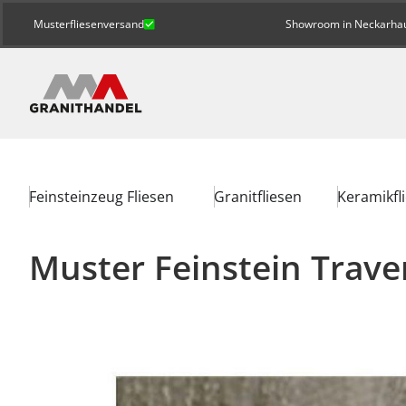
Musterfliesenversand
Showroom in Neckarhaus
Feinsteinzeug Fliesen
Granitfliesen
Keramikfl
Muster Feinstein Traver