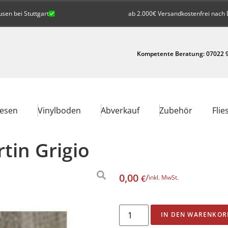
en bei Stuttgart
ab 2.000€ Versandkostenfrei nach 
Kompetente Beratung: 07022 9
iesen
Vinylboden
Abverkauf
Zubehör
Flie
tin Grigio
0,00
/
€
inkl. MwSt.
IN DEN WARENKOR