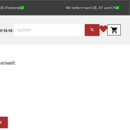
DE (Festland)
Wir liefern nach DE, AT und CH
0 56 08
senwelt
Alternative:
B