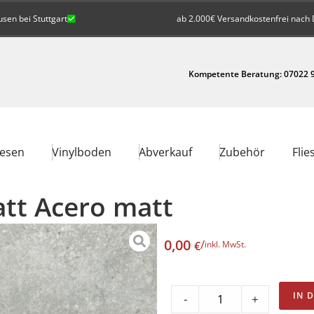
en bei Stuttgart
ab 2.000€ Versandkostenfrei nach 
Kompetente Beratung: 07022 9
iesen
Vinylboden
Abverkauf
Zubehör
Flie
att Acero matt
0,00
/
€
inkl. MwSt.
IN 
-
+