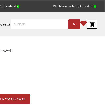
DE (Festland)
Wir liefern nach DE, AT und CH
0 56 08
senwelt
Alternative:
DEN WARENKORB