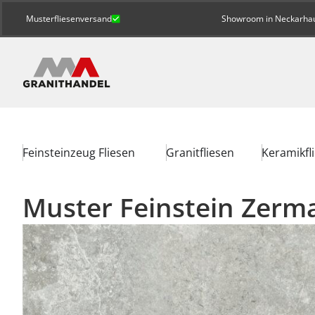
Musterfliesenversand
Showroom in Neckarhaus
Feinsteinzeug Fliesen
Granitfliesen
Keramikfl
Muster Feinstein Zerm