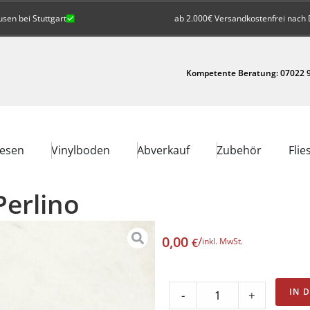
en bei Stuttgart
ab 2.000€ Versandkostenfrei nach 
Kompetente Beratung: 07022 9
iesen
Vinylboden
Abverkauf
Zubehör
Flie
Perlino
0,00
/
€
inkl. MwSt.
IN 
-
+