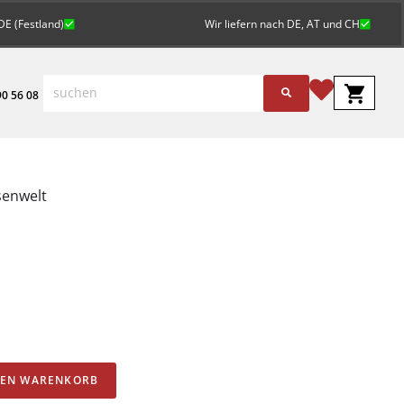
DE (Festland)
Wir liefern nach DE, AT und CH
0 56 08
senwelt
Alternative:
DEN WARENKORB