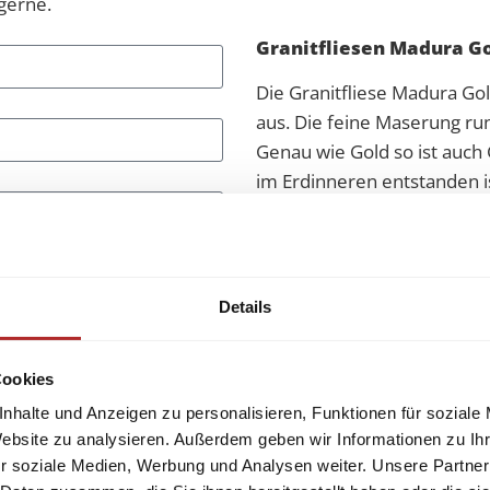
gerne.
Granit
fliesen Madura G
Die
Granit
fliese Madura Go
aus. Die feine Maserung ru
Genau wie Gold so ist auch
im Erdinneren entstanden is
günstiger verfügbar. Darüber
einsetzen. Die edle golden
Zuhause ein warmes uns ed
Details
Granit
vereint Robustheit m
einen gehobenen Charakter.
strapazierfähig. Deshalb we
Cookies
funktionale Oberflächen wi
nhalte und Anzeigen zu personalisieren, Funktionen für soziale
verwendet. Fliesen aus
Gran
Website zu analysieren. Außerdem geben wir Informationen zu I
Eleganz in Ihr Zuhause zu b
r soziale Medien, Werbung und Analysen weiter. Unsere Partner