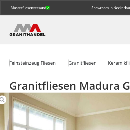
Musterfliesenversand
Showroom in Neckarhaus
Feinsteinzeug Fliesen
Granitfliesen
Keramikfl
Granitfliesen Madura G