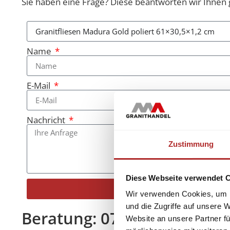
Sie haben eine Frage? Diese beantworten wir Ihnen 
Name
E-Mail
Nachricht
Zustimmung
Diese Webseite verwendet 
Senden
Wir verwenden Cookies, um I
Alternative:
und die Zugriffe auf unsere 
Beratung: 07022 90 56 08
Website an unsere Partner fü