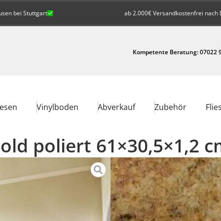
en bei Stuttgart
ab 2.000€ Versandkostenfrei nach 
Kompetente Beratung: 07022 9
iesen
Vinylboden
Abverkauf
Zubehör
Flie
old poliert 61×30,5×1,2 
42,90
/
m²
€
inkl. MwSt.
Preis pro Paket:
48,05
€
Nicht vorrätig