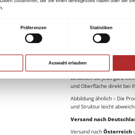
 Daten zusammen, die Sie ihnen bereitgestellt haben oder die s
Granit
fliesen aus Indien si
n.
Preisen. Durch unsere pers
Sorten in feinster Bearbeit
Präferenzen
Statistiken
bekommen Sie so die besten 
handverlesen.
Syn­ony­me: Ma­du­rei Gold, Gi
Auswahl erlauben
Bestellen Sie jetzt ganz ei
und Oberfläche direkt bei 
Abbildung ähnlich – Die Pro
und Struktur leicht abweich
Versand nach Deutschlan
Versand nach
Österreich
u