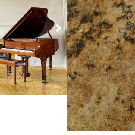
m²
Nicht vorrätig
Granitfliesen
61×30,5×1,2 
Angebot
Granit
fliesen
Premium Qualität
1. Wahl
,
61 x 30,5 x 1,2 cm
Sockelleiste
(Format 61 x 7 
Sie sind noch nicht sicher,
unter:
Muster bestellen
.