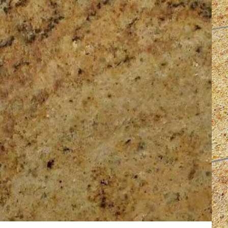
 Madura Gold poliert
cm
poliert
,
gefast
,
kalibriert
x 1cm) nicht vergessen:
Jetzt Sockelleiste bestellen.
 dann bestellen Sie ein Muster à ca. 12x12cm