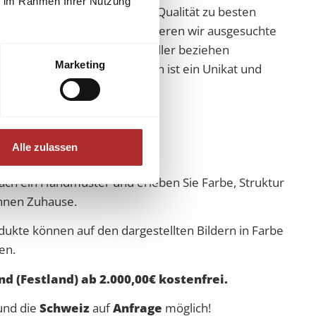
ie im Rahmen Ihrer Nutzung
nd die beste Wahl für höchste Qualität zu besten
önliche Präsenz vor Ort offerieren wir ausgesuchte
ung. Da wir direkt vom Hersteller beziehen
Marketing
Preise. Jede unserer Fliesen ist ein Unikat und
­al­lo Ma­du­ra
Alle zulassen
nfach ein Handmuster und erleben Sie Farbe, Struktur
Ihnen Zuhause.
dukte können auf den dargestellten Bildern in Farbe
en.
d (Festland) ab 2.000,00€ kostenfrei.
nd die
Schweiz
auf
Anfrage
möglich!