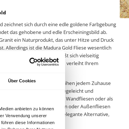
old
ld zeichnet sich durch eine edle goldene Farbgebung
ndet das gehobene und edle Erscheiningsbild ab.
Granit
ein Naturprodukt, das unter Hitze und Druck
t. Allerdings ist die Madura Gold Fliese wesentlich
 hinaus ist sie robust und läßt sich vielseitig
e Oberfläche der Madura Gold verleiht Ihrem
les Ambiente.
Über Cookies
it Eleganz.
Granit
fliesen verleihen jedem Zuhause
 Darüber hinaus sind sie pflegeleicht und
rden sie gerne als dekorative Wandfliesen oder als
e Arbeitsflächen,
Bodenfliesen
oder Außenfliesen
 Medien anbieten zu können
it
sind eine dauerhafte und elegante Alternative,
hrer Verwendung unserer
ringen.
 führen diese Informationen