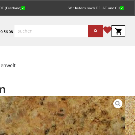
DE (Festland)
Wir liefern nach DE, AT und CH
0 56 08
senwelt
cm