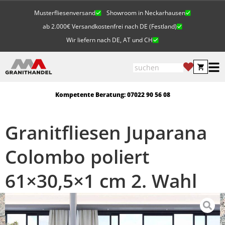
Musterfliesenversand
Showroom in Neckarhausen
ab 2.000€ Versandkostenfrei nach DE (Festland)
Wir liefern nach DE, AT und CH
Kompetente Beratung: 07022 90 56 08
Granitfliesen Juparana
Colombo poliert
61×30,5×1 cm 2. Wahl