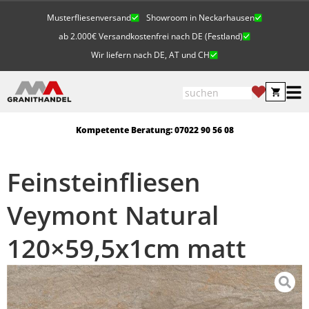
Musterfliesenversand
Showroom in Neckarhausen
ab 2.000€ Versandkostenfrei nach DE (Festland)
Wir liefern nach DE, AT und CH
Kompetente Beratung: 07022 90 56 08
Feinsteinfliesen
Veymont Natural
120×59,5x1cm matt