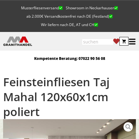
Musterfliesenversand
Showroom in Neckarhausen
ab 2.000€ Versandkostenfrei nach DE (Festland)
Wir liefern nach DE, AT und CH
Kompetente Beratung: 07022 90 56 08
Feinsteinfliesen Taj
Mahal 120x60x1cm
poliert