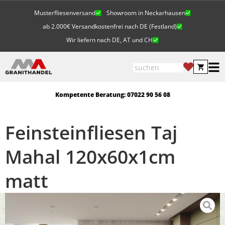
Musterfliesenversand
Showroom in Neckarhausen
ab 2.000€ Versandkostenfrei nach DE (Festland)
Wir liefern nach DE, AT und CH
Kompetente Beratung: 07022 90 56 08
Feinsteinfliesen Taj
Mahal 120x60x1cm
matt