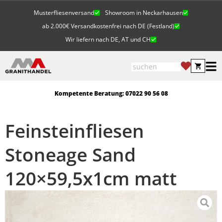
Musterfliesenversand
Showroom in Neckarhausen
ab 2.000€ Versandkostenfrei nach DE (Festland)
Wir liefern nach DE, AT und CH
Kompetente Beratung: 07022 90 56 08
Feinsteinfliesen
Stoneage Sand
120×59,5x1cm matt