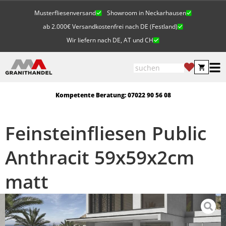
Musterfliesenversand
Showroom in Neckarhausen
ab 2.000€ Versandkostenfrei nach DE (Festland)
Wir liefern nach DE, AT und CH
Kompetente Beratung: 07022 90 56 08
Feinsteinfliesen Public
Anthracit 59x59x2cm
matt