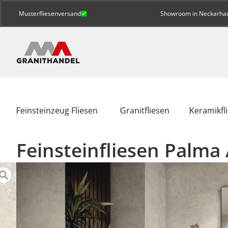
Musterfliesenversand
Showroom in Neckarhaus
Feinsteinzeug Fliesen
Granitfliesen
Keramikfl
Feinsteinfliesen Palma