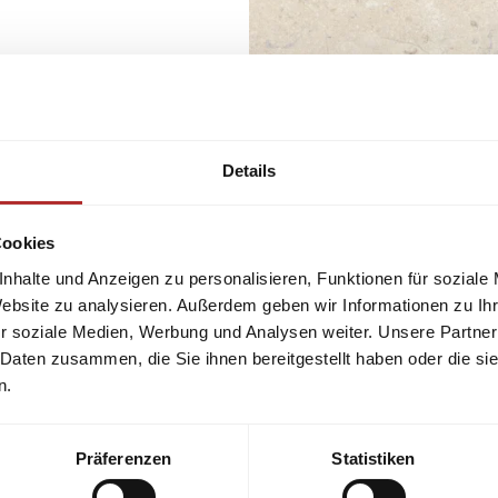
Die Feinsteinfliesen Palma
warmen Avorio‑Steinoptik
schafft eine natürliche, e
Bad oder Terrassenbereich
Gefertigt in Spanien, steht
Details
Qualität, Frostbeständigkei
Boden, Wand und Fußboden
gerne.
Cookies
Palma Avorio 80×80 cm matt
nhalte und Anzeigen zu personalisieren, Funktionen für soziale
Website zu analysieren. Außerdem geben wir Informationen zu I
Bestellen Sie jetzt ganz ei
r soziale Medien, Werbung und Analysen weiter. Unsere Partner
und Oberfläche direkt bei 
 Daten zusammen, die Sie ihnen bereitgestellt haben oder die s
n.
Abbildung ähnlich – Die Pro
und Struktur leicht abweich
Präferenzen
Statistiken
Versand nach Deutschlan