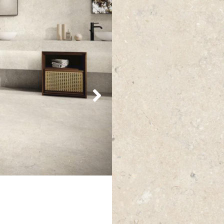
-
+
Pakete
m²
I
-
+
Abriebklasse 4
geeignet für F
quadratische Form
Wand- und 
1. Wahl Premiumqualität
Flies
Lieferzeit:
2-3 Wochen
Muster bestellen
Feinsteinflie
80x80x1cm ma