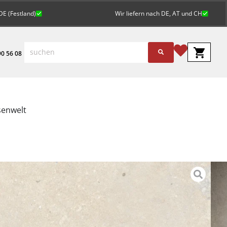
DE (Festland)
Wir liefern nach DE, AT und CH
0 56 08
senwelt
St.