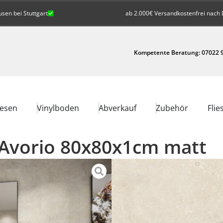
en bei Stuttgart
ab 2.000€ Versandkostenfrei nach 
Kompetente Beratung: 07022 9
iesen
Vinylboden
Abverkauf
Zubehör
Flie
 Avorio 80x80x1cm matt
36,90
/
m²
€
inkl. Mw
29,52
€
Preis pro Paket:
37,79
€