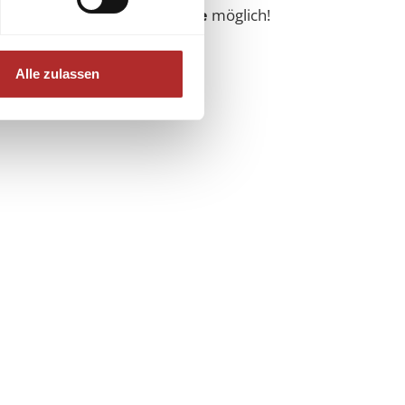
nd die
Schweiz
auf
Anfrage
möglich!
rt vom Fachhandel.
Alle zulassen