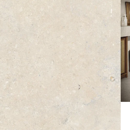
Alternative:
N DEN WARENKORB
ußbodenheizung
geeignet für Innen & Außen
Bodenfliesen
frostsicher
rektifiziert
en aus Spanien
Rutschhemmung: R9
Sockelleisten bestellen
sen Palma Avorio
tt