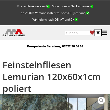
Musterfliesenversand
Showroom in Neckarhausen
ab 2.000€ Versandkostenfrei nach DE (Festland)
Wir liefern nach DE, AT und CH
Kompetente Beratung: 07022 90 56 08
Feinsteinfliesen
Lemurian 120x60x1cm
poliert