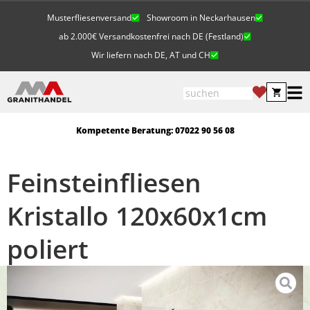
Musterfliesenversand
Showroom in Neckarhausen
ab 2.000€ Versandkostenfrei nach DE (Festland)
Wir liefern nach DE, AT und CH
Kompetente Beratung: 07022 90 56 08
Feinsteinfliesen
Kristallo 120x60x1cm
poliert