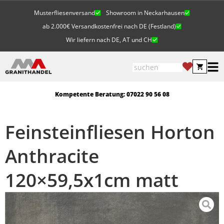
Musterfliesenversand
Showroom in Neckarhausen
ab 2.000€ Versandkostenfrei nach DE (Festland)
Wir liefern nach DE, AT und CH
Kompetente Beratung: 07022 90 56 08
Feinsteinfliesen Horton
Anthracite
120×59,5x1cm matt