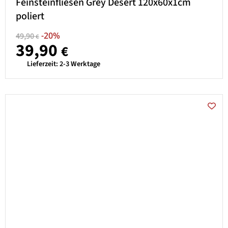
Feinsteinfliesen Grey Desert 120x60x1cm
poliert
-20%
49,90
€
39,90
€
Lieferzeit:
2-3 Werktage