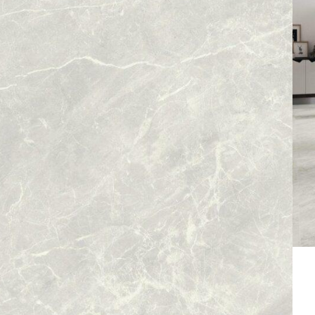
Alternative:
N DEN WARENKORB
Bodenfliesen
frostsicher
rektifiziert
en aus Spanien
geeignet für Fußbodenheizung
Sockelleisten bestellen
en Emperador Silver
anz