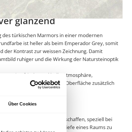
fliesen
ver glänzend
g des türkischen
Marmor
s in einer modernen
Grundfarbe ist heller als beim Emperador Grey, somit
nd der Kontrast zur weissen Zeichnung. Damit
samtbild ruhiger und die Wirkung der
Naturstein
optik
Raum eine frische und helle Atmosphäre,
icht, was durch die glänzende Oberfläche zusätzlich
Über Cookies
ndlich helles Ambiente zu schaffen, speziell bei
t oder um mehr Licht in die Tiefe eines Raums zu