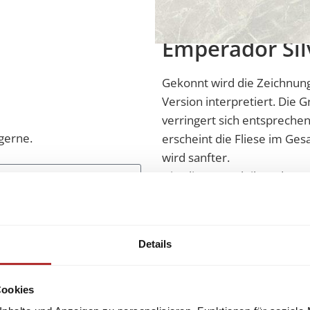
Feinsteinzeug
Emperador Sil
Gekonnt wird die Zeichnun
Version interpretiert. Die 
verringert sich entspreche
gerne.
erscheint die Fliese im Ge
wird sanfter.
Die Fliesen verleihen dem 
reflektieren einfallendes L
verstärkt wird.
Es werde Licht
Details
Herausragende Wahl um freu
Cookies
reduziert einfallendem Lich