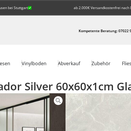
en bei Stuttgart
ab 2.000€ Versandkostenfrei nach 
Kompetente Beratung: 07022 9
iesen
Vinylboden
Abverkauf
Zubehör
Flie
ador Silver 60x60x1cm Gl
34,90
/
m²
€
inkl. Mw
27,92
€
Preis pro Paket:
30,15
€