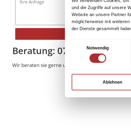
Wir verwenden Cookies, um I
und die Zugriffe auf unsere 
Website an unsere Partner fü
möglicherweise mit weiteren
der Dienste gesammelt habe
Senden
Einwilligungsauswahl
Alternative:
Beratung: 07022 90 56 08
Notwendig
Wir beraten sie gerne und kompetent!
Ablehnen