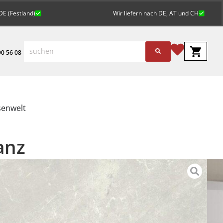
DE (Festland)
Wir liefern nach DE, AT und CH
0 56 08
senwelt
anz
St.