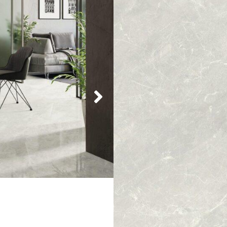
-
+
Pakete
m²
I
-
+
quadratische Form
Wand- und 
1. Wahl Premiumqualität
Flies
geeignet für Innen & Außen
Lieferzeit:
2-3 Werktage
Muster bestellen
Feinsteinflies
60x60x1cm Gl