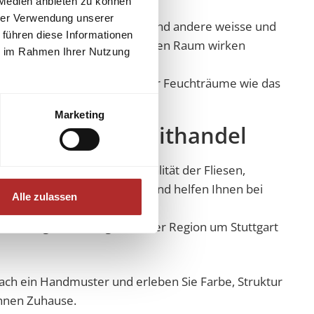
 Medien anbieten zu können
hrer Verwendung unserer
e
Marmor
optik dezent, während andere weisse und
 führen diese Informationen
Zeichnung sehr dominant auf den Raum wirken
ie im Rahmen Ihrer Nutzung
iesen sind sie auch bestens für Feuchträume wie das
Marketing
 Lager M.A.Granithandel
Sie sich bei uns von der Qualität der Fliesen,
tiven. Wir beraten Sie gerne und helfen Ihnen bei
Alle zulassen
i Nürtingen und ist gut aus der Region um Stuttgart
nfach ein Handmuster und erleben Sie Farbe, Struktur
Ihnen Zuhause.