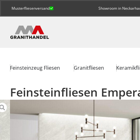
Musterfliesenversand
Showroom in Neckarhaus
Feinsteinzeug Fliesen
Granitfliesen
Keramikfl
Feinsteinfliesen Emper