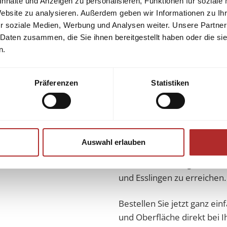
nhalte und Anzeigen zu personalisieren, Funktionen für soziale
bringen.
Website zu analysieren. Außerdem geben wir Informationen zu I
Dabei zeigt sich die filigran
r soziale Medien, Werbung und Analysen weiter. Unsere Partner
helle Fliesen mit dunkler 
 Daten zusammen, die Sie ihnen bereitgestellt haben oder die s
können.
n.
Wie alle unsere Feinsteinfl
Bad geeignet.
Präferenzen
Statistiken
Ausstellung +
Sehen + fühlen: Überzeugen 
vergleichen Sie mit Alterna
Auswahl erlauben
Fragen weiter.
Neckarhausen liegt nahe be
und Esslingen zu erreichen.
Bestellen Sie jetzt ganz ei
und Oberfläche direkt bei 