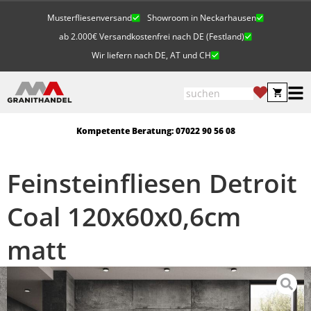
Musterfliesenversand
Showroom in Neckarhausen
ab 2.000€ Versandkostenfrei nach DE (Festland)
Wir liefern nach DE, AT und CH
Kompetente Beratung: 07022 90 56 08
Feinsteinfliesen Detroit
Coal 120x60x0,6cm
matt