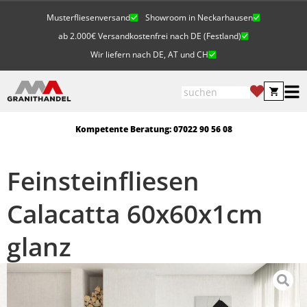
Musterfliesenversand
Showroom in Neckarhausen
ab 2.000€ Versandkostenfrei nach DE (Festland)
Wir liefern nach DE, AT und CH
Kompetente Beratung: 07022 90 56 08
Feinsteinfliesen
Calacatta 60x60x1cm
glanz