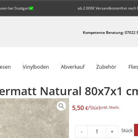
en bei Stuttgart
ab 2.000€ Versandkostenfrei nach 
Kompetente Beratung: 07022 9
iesen
Vinylboden
Abverkauf
Zubehör
Flie
 Zermatt Natural 80x7x1 c
5,50
/
Stück
€
inkl. MwSt.
Stück
-
+