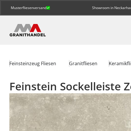
Musterfliesenversand
Showroom in Neckarhaus
Feinsteinzeug Fliesen
Granitfliesen
Keramikfl
Feinstein Sockelleiste