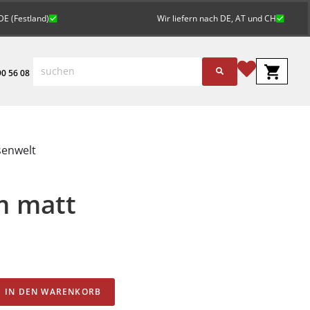
DE (Festland)
Wir liefern nach DE, AT und CH
0 56 08
senwelt
m matt
Alternative:
IN DEN WARENKORB