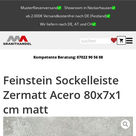
Musterfliesenversand
Showroom in Neckarhausen
ab 2.000€ Versandkostenfrei nach DE (Festland)
Wir liefern nach DE, AT und CH
Kompetente Beratung: 07022 90 56 08
Feinstein Sockelleiste
Zermatt Acero 80x7x1
cm matt