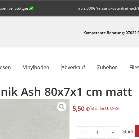
en bei Stuttgart
ab 2.000€ Versandkostenfrei nach 
Kompetente Beratung: 07022 9
iesen
Vinylboden
Abverkauf
Zubehör
Flie
 Unik Ash 80x7x1 cm matt
5,50
/
Stück
€
inkl. MwSt.
Stück
-
+