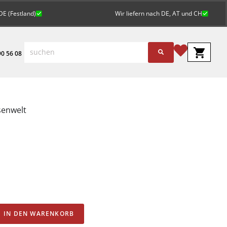
DE (Festland)
Wir liefern nach DE, AT und CH
0 56 08
senwelt
Alternative:
IN DEN WARENKORB