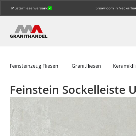
Musterfliesenversand
Showroom in Neckarhaus
Feinsteinzeug Fliesen
Granitfliesen
Keramikfl
Feinstein Sockelleiste