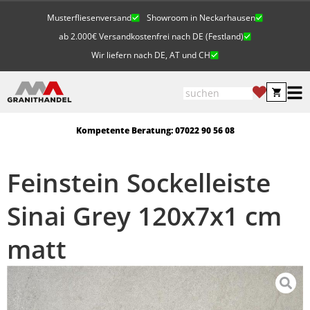
Musterfliesenversand
Showroom in Neckarhausen
ab 2.000€ Versandkostenfrei nach DE (Festland)
Wir liefern nach DE, AT und CH
Kompetente Beratung: 07022 90 56 08
Feinstein Sockelleiste
Sinai Grey 120x7x1 cm
matt