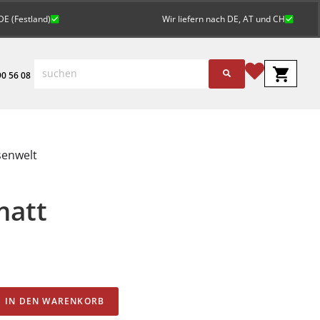
DE (Festland)
Wir liefern nach DE, AT und CH
0 56 08
senwelt
matt
Alternative:
IN DEN WARENKORB