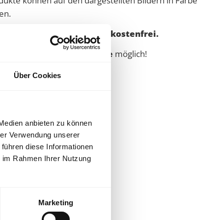
dukte können auf den dargestellten Bildern in Farbe
en.
d (Festland) ab 2.000,00€ kostenfrei.
nd die
Schweiz
auf
Anfrage
möglich!
rt vom Fachhandel.
Über Cookies
 Medien anbieten zu können
hrer Verwendung unserer
 führen diese Informationen
ie im Rahmen Ihrer Nutzung
Marketing