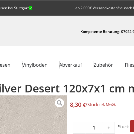
en bei Stuttgart
ab 2.000€ Versandkostenfrei nach 
Kompetente Beratung: 07022 9
iesen
Vinylboden
Abverkauf
Zubehör
Flie
Silver Desert 120x7x1 cm 
8,30
/
Stück
€
inkl. MwSt.
Stück
-
+