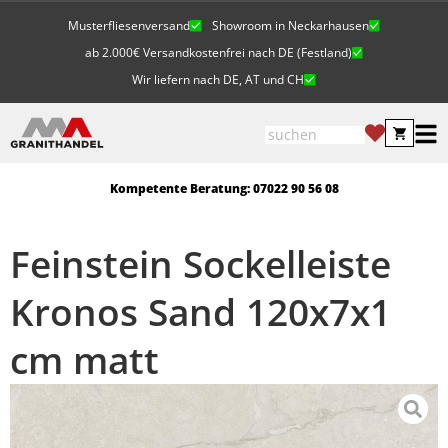
Musterfliesenversand
Showroom in Neckarhausen
ab 2.000€ Versandkostenfrei nach DE (Festland)
Wir liefern nach DE, AT und CH
Kompetente Beratung: 07022 90 56 08
Feinstein Sockelleiste
Kronos Sand 120x7x1
cm matt