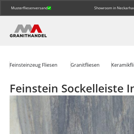
Musterfliesenversand
Showroom in Neckarhaus
Feinsteinzeug Fliesen
Granitfliesen
Keramikfl
Feinstein Sockelleiste 