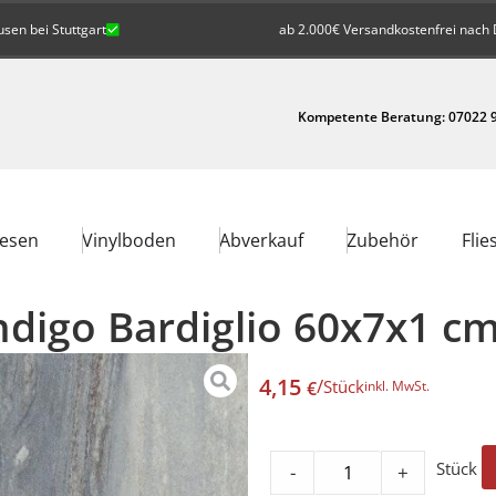
en bei Stuttgart
ab 2.000€ Versandkostenfrei nach 
Kompetente Beratung: 07022 9
iesen
Vinylboden
Abverkauf
Zubehör
Flie
Indigo Bardiglio 60x7x1 c
4,15
/
Stück
€
inkl. MwSt.
Stück
-
+