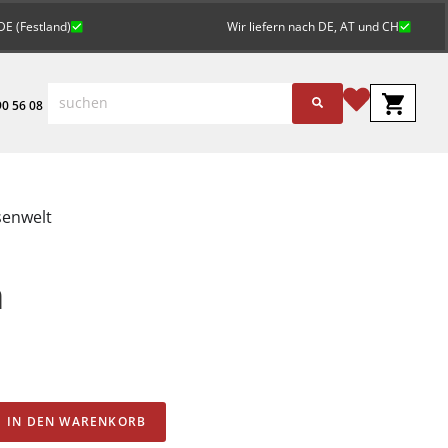
DE (Festland)
Wir liefern nach DE, AT und CH
0 56 08
senwelt
m
Alternative:
IN DEN WARENKORB