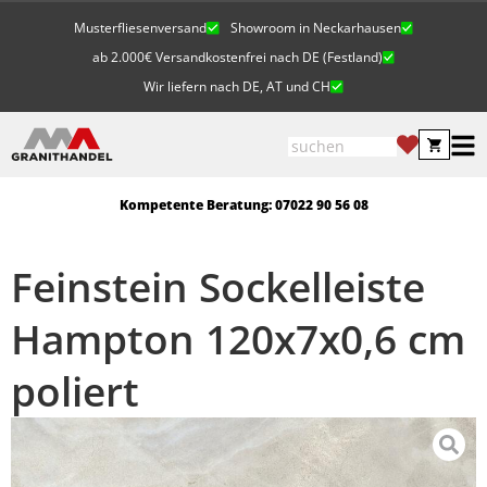
Musterfliesenversand
Showroom in Neckarhausen
ab 2.000€ Versandkostenfrei nach DE (Festland)
Wir liefern nach DE, AT und CH
Kompetente Beratung: 07022 90 56 08
Feinstein Sockelleiste
Hampton 120x7x0,6 cm
poliert