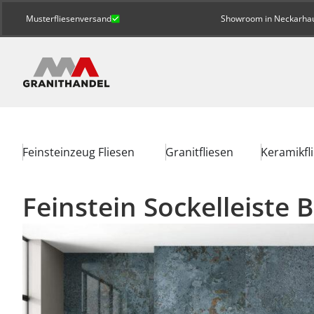
Musterfliesenversand
Showroom in Neckarhaus
Feinsteinzeug Fliesen
Granitfliesen
Keramikfl
Feinstein Sockelleiste 