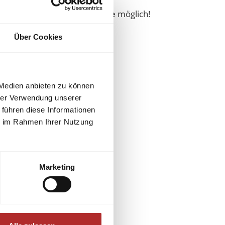
nd die
Schweiz
auf
Anfrage
möglich!
rt vom Fachhandel.
Über Cookies
 Medien anbieten zu können
hrer Verwendung unserer
 führen diese Informationen
ie im Rahmen Ihrer Nutzung
Marketing