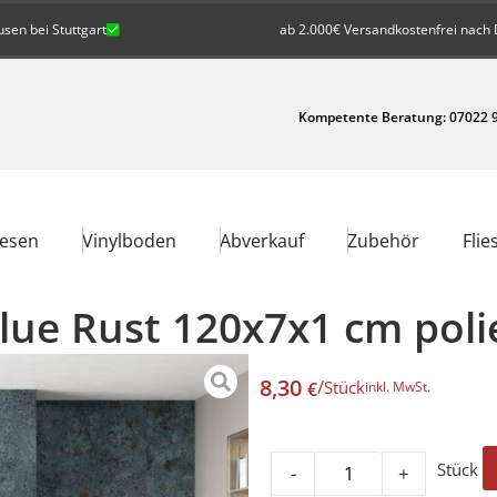
en bei Stuttgart
ab 2.000€ Versandkostenfrei nach 
Kompetente Beratung: 07022 9
iesen
Vinylboden
Abverkauf
Zubehör
Flie
Blue Rust 120x7x1 cm poli
8,30
/
Stück
€
inkl. MwSt.
Stück
-
+