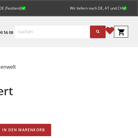
DE (Festland)
Wir liefern nach DE, AT und CH
0 56 08
senwelt
ert
Alternative:
IN DEN WARENKORB