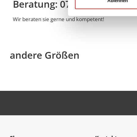
Beratung: 07022 90 56 08
Ablehnen
Wir beraten sie gerne und kompetent!
andere Größen