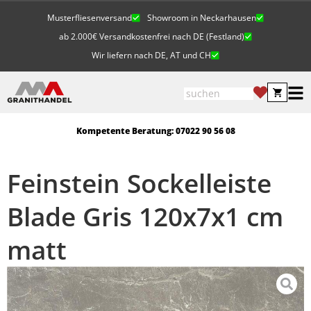
Musterfliesenversand
Showroom in Neckarhausen
ab 2.000€ Versandkostenfrei nach DE (Festland)
Wir liefern nach DE, AT und CH
Kompetente Beratung: 07022 90 56 08
Feinstein Sockelleiste
Blade Gris 120x7x1 cm
matt