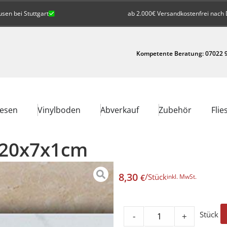
en bei Stuttgart
ab 2.000€ Versandkostenfrei nach 
Kompetente Beratung: 07022 9
iesen
Vinylboden
Abverkauf
Zubehör
Flie
 120x7x1cm
8,30
/
Stück
€
inkl. MwSt.
Stück
-
+