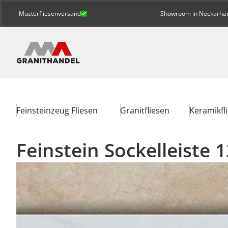
Musterfliesenversand
Showroom in Neckarhaus
Feinsteinzeug Fliesen
Granitfliesen
Keramikfl
Feinstein Sockelleiste