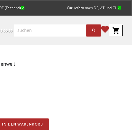
DE (Festland)
Wir liefern nach DE, AT und CH
0 56 08
senwelt
Alternative:
IN DEN WARENKORB