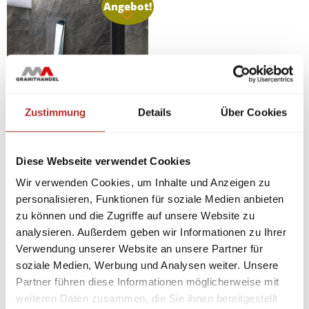
Angebot!
Zustimmung
Details
Über Cookies
Feinsteinfliesen
Diese Webseite verwendet Cookies
Emperador Black
Wir verwenden Cookies, um Inhalte und Anzeigen zu
60x60x1cm Glanz
personalisieren, Funktionen für soziale Medien anbieten
34,90
€
zu können und die Zugriffe auf unsere Website zu
27,92
€
analysieren. Außerdem geben wir Informationen zu Ihrer
/ m²
Verwendung unserer Website an unsere Partner für
27,92
34,90
/
m²
€
€
soziale Medien, Werbung und Analysen weiter. Unsere
Partner führen diese Informationen möglicherweise mit
weiteren Daten zusammen, die Sie ihnen bereitgestellt