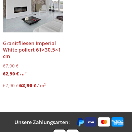
Granitfliesen Imperial
White poliert 61×30,5×1
cm
67,90
€
62,90
€
/ m²
62,90
67,90
/
m²
€
€
Unsere Zahlungsarten: