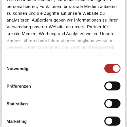
personalisieren, Funktionen für soziale Medien anbieten
zu können und die Zugriffe auf unsere Website zu
analysieren. Außerdem geben wir Informationen zu Ihrer
Verwendung unserer Website an unsere Partner für
soziale Medien, Werbung und Analysen weiter. Unsere
Partner führen diese Informationen möglicherweise mit
weiteren Daten zusammen, die Sie ihnen bereitgestellt
Granitfliesen Shivakashi
Granitfliesen Black
haben oder die sie im Rahmen Ihrer Nutzung der Dienste
poliert 61×30,5×1 cm
Forest poliert 61×30,5×1
gesammelt haben.
Einwilligungsauswahl
cm
57,90
€
/ m²
Notwendig
57,90
€
/ m²
57,90
/
m²
€
57,90
/
m²
€
Präferenzen
Statistiken
Marketing