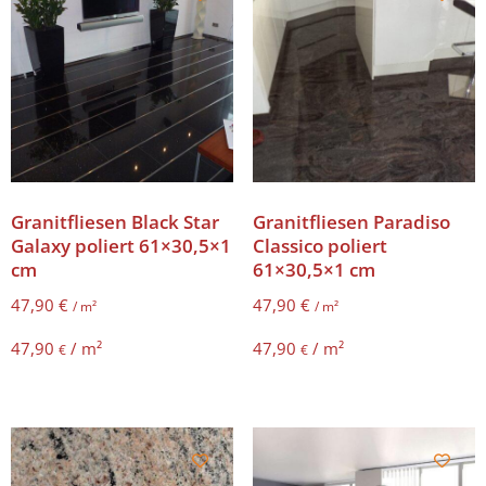
Granitfliesen Black Star
Granitfliesen Paradiso
Galaxy poliert 61×30,5×1
Classico poliert
cm
61×30,5×1 cm
47,90
€
47,90
€
/ m²
/ m²
47,90
/
m²
47,90
/
m²
€
€