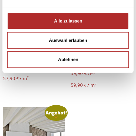
Alle zulassen
Auswahl erlauben
Granitfliesen Cielo Ivory
Granitfliesen Colonial
poliert 61×30,5×1 cm
Gold poliert 61×30,5×1
Ablehnen
cm
57,90
€
/ m²
59,90
€
/ m²
57,90
/
m²
€
59,90
/
m²
€
Angebot!