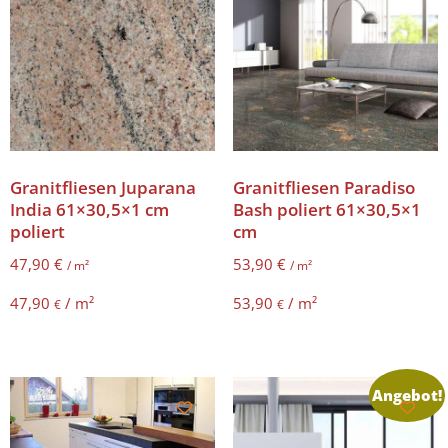
Granitfliesen Juparana
Granitfliesen Paradiso
India 61×30,5×1 cm
Bash poliert 61×30,5×1
poliert
cm
47,90
€
53,90
€
/ m²
/ m²
47,90
/
m²
53,90
/
m²
€
€
Angebot!