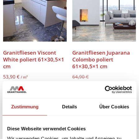
Granitfliesen Viscont
Granitfliesen Juparana
White poliert 61×30,5×1
Colombo poliert
cm
61×30,5×1 cm
53,90
€
64,90
€
/ m²
54,90
€
/ m²
53,90
/
m²
€
54,90
64,90
/
m²
€
€
Zustimmung
Details
Über Cookies
Diese Webseite verwendet Cookies
Wir verwenden Cookies, um Inhalte und Anzeigen zu