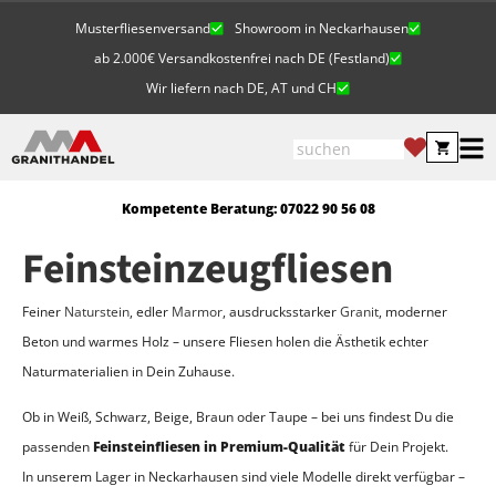
Musterfliesenversand
Showroom in Neckarhausen
ab 2.000€ Versandkostenfrei nach DE (Festland)
Wir liefern nach DE, AT und CH
Kompetente Beratung: 07022 90 56 08
Feinsteinzeugfliesen
Feiner
Naturstein
, edler
Marmor
, ausdrucksstarker
Granit
, moderner
Beton und warmes Holz – unsere Fliesen holen die Ästhetik echter
Naturmaterialien in Dein Zuhau
se.
Ob in Weiß, Schwarz, Beige, Braun oder Taupe – bei uns findest Du die
passenden
Feinsteinfliesen in Premium-Qualität
für Dein Projekt
.
In unserem Lager in Neckarhausen sind viele Modelle direkt verfügbar –