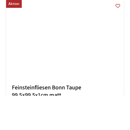
Aktion
Feinsteinfliesen Bonn Taupe
99,5×99,5x1cm matt
22,90
€
/ m²
Lieferzeit:
2-3 Werktage