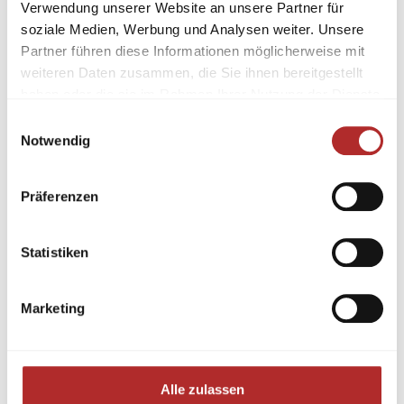
Verwendung unserer Website an unsere Partner für
soziale Medien, Werbung und Analysen weiter. Unsere
Partner führen diese Informationen möglicherweise mit
weiteren Daten zusammen, die Sie ihnen bereitgestellt
haben oder die sie im Rahmen Ihrer Nutzung der Dienste
gesammelt haben.
Einwilligungsauswahl
Feinsteinfliesen Veymont Natural
Notwendig
120×59,5x1cm matt
22,90
€
/ m²
Präferenzen
Lieferzeit:
2-3 Werktage
Statistiken
Aktion
Marketing
Alle zulassen