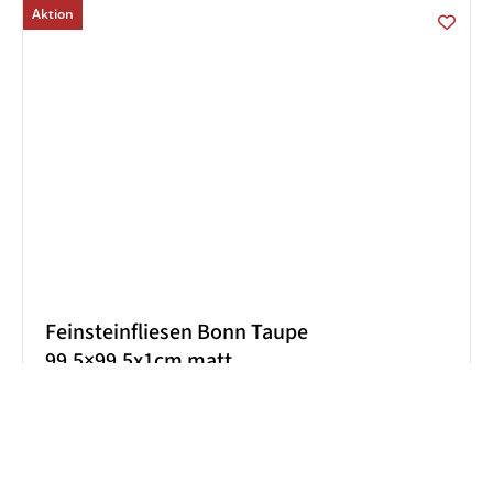
Aktion
Feinsteinfliesen Bonn Taupe
99,5×99,5x1cm matt
22,90
€
/ m²
Lieferzeit:
2-3 Werktage