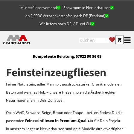
Musterfliesenversand
Showroom in Neckarhausen
ab 2.000€ Versandkostenfrei nach DE (Festland)
Wir liefern nach DE, AT und CH
Kompetente Beratung: 07022 90 56 08
Feinsteinzeugfliesen
Feiner
Naturstein
, edler
Marmor
, ausdrucksstarker
Granit
, moderner
Beton und warmes Holz – unsere Fliesen holen die Ästhetik echter
Naturmaterialien in Dein Zuhau
se.
Ob in Weiß, Schwarz, Beige, Braun oder Taupe – bei uns findest Du die
passenden
Feinsteinfliesen in Premium-Qualität
für Dein Projekt
.
In unserem Lager in Neckarhausen sind viele Modelle direkt verfügbar –