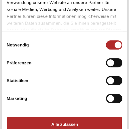
Verwendung unserer Website an unsere Partner für
soziale Medien, Werbung und Analysen weiter. Unsere
Partner führen diese Informationen möglicherweise mit
weiteren Daten zusammen, die Sie ihnen bereitgestellt
haben oder die sie im Rahmen Ihrer Nutzung der Dienste
gesammelt haben.
Einwilligungsauswahl
Feinsteinfliesen Veymont Natural
Notwendig
120×59,5x1cm matt
22,90
€
/ m²
Präferenzen
Lieferzeit:
2-3 Werktage
Statistiken
Aktion
Marketing
Alle zulassen