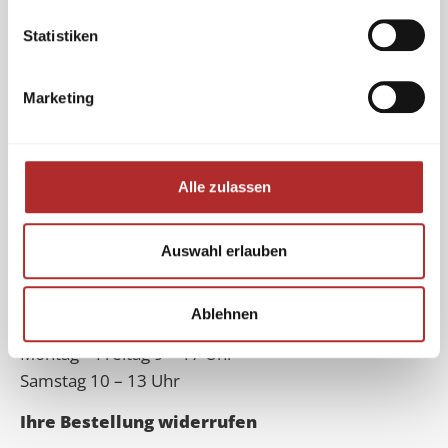
Navigation
Statistiken
Über uns
Marketing
Kontakt
Impressum
Datenschutz
Alle zulassen
Versand
Zahlungsarten
Widerrufsbelehrung
Auswahl erlauben
AGB
Öffnungszeiten
Ablehnen
Montag – Freitag 9 – 17 Uhr
Samstag 10 – 13 Uhr
Ihre Bestellung widerrufen