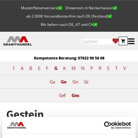
Musterfliesenversand
Showroom in Neckarhausen
ab 2.000€ Versandkostenfrei nach DE (Festland)
Wir liefern nach DE, AT und CH
Kompetente Beratung: 07022 90 56 08
1
A
B
E
F
G
K
M
N
P
R
S
T
V
Ga
Ge
Gn
Gr
Gef
Ges
Gestein
Gestein ist ein umfassender Begriff für den Fels- und