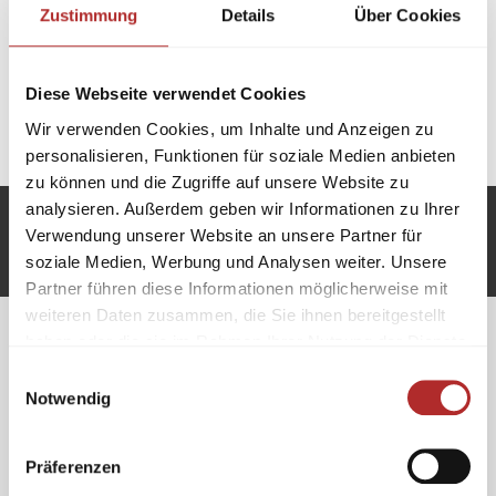
Steinanteil der Erdkruste und besteht aus Mineralien.
Zustimmung
Details
Über Cookies
Gesteinsbildende Minerale bestehen vor allem aus
Feldspäte, Quarz, Glimmer, Amphibole und Olivin.
Grundsätzlich werden Gesteine in 3 Gesteinsklassen
Diese Webseite verwendet Cookies
gegliedert und zwar in magmatische Gesteine,
Wir verwenden Cookies, um Inhalte und Anzeigen zu
metamorphe Gesteine und Sedimentgesteine.
personalisieren, Funktionen für soziale Medien anbieten
zu können und die Zugriffe auf unsere Website zu
analysieren. Außerdem geben wir Informationen zu Ihrer
Unsere Zahlungsarten:
Verwendung unserer Website an unsere Partner für
soziale Medien, Werbung und Analysen weiter. Unsere
Partner führen diese Informationen möglicherweise mit
weiteren Daten zusammen, die Sie ihnen bereitgestellt
haben oder die sie im Rahmen Ihrer Nutzung der Dienste
gesammelt haben.
Einwilligungsauswahl
Showroom
Kontakt
Notwendig
M.A.
Granit
handel
Telefon 07022 90 56 08
Raidwangerstr.12
Fax 07022 90 56 07
Präferenzen
72622 Neckarhausen
E-Mail
info@granitprofi24.de