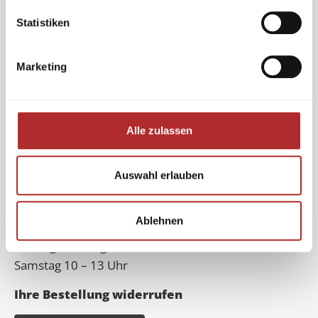
Navigation
Statistiken
Über uns
Kontakt
Marketing
Impressum
Datenschutz
Versand
Alle zulassen
Zahlungsarten
Widerrufsbelehrung
Auswahl erlauben
AGB
Öffnungszeiten
Ablehnen
Montag – Freitag 9 – 17 Uhr
Samstag 10 – 13 Uhr
Ihre Bestellung widerrufen