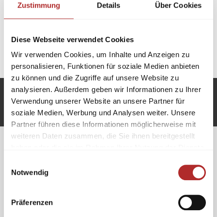
Zustimmung
Details
Über Cookies
oder Fliesen. Eine gleichmäßige Verteilung des Drucks
auf die Dämmung, eine gleichmäßige Bodenfläche für
den Bodenbelag sowie eine Verbesserung der Wärme-
Diese Webseite verwendet Cookies
und Trittschalldämmung sind die Funktionen einen
Wir verwenden Cookies, um Inhalte und Anzeigen zu
Estrichs.
personalisieren, Funktionen für soziale Medien anbieten
zu können und die Zugriffe auf unsere Website zu
analysieren. Außerdem geben wir Informationen zu Ihrer
Unsere Zahlungsarten:
Verwendung unserer Website an unsere Partner für
soziale Medien, Werbung und Analysen weiter. Unsere
Partner führen diese Informationen möglicherweise mit
weiteren Daten zusammen, die Sie ihnen bereitgestellt
haben oder die sie im Rahmen Ihrer Nutzung der Dienste
gesammelt haben.
Showroom
Kontakt
Einwilligungsauswahl
Notwendig
M.A.
Granit
handel
Telefon 07022 90 56 08
Raidwangerstr.12
Fax 07022 90 56 07
Präferenzen
72622 Neckarhausen
E-Mail
info@granitprofi24.de