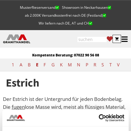
Musterfliesenversand
Showroom in Neckarhausen
ab 2.000€ Versandkostenfrei nach DE (Festland)
Wir liefern nach DE, AT und CH
Kompetente Beratung: 07022 90 56 08
1
A
B
E
F
G
K
M
N
P
R
S
T
V
Estrich
Der Estrich ist der Untergrund für jeden Bodenbelag.
Die
fugen
lose Masse wird, meist als flüssiges Material,
aufgetragen und geglättet. Die erhärtetet Masse ist
anschließend entweder direkt als Boden nutzbar oder
dient als Grundlage für Holzboden, Linoleumboden